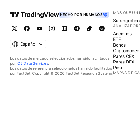
MÁS QUE UN
HECHO POR HUMANOS
Supergráfico
ANALIZADOR
Acciones
ETF
Español
Bonos
Criptomoned
Pares CEX
Los datos de mercado seleccionados han sido facilitados
Pares DEX
por
ICE Data Services
.
Pine
Los datos de referencia seleccionados han sido facilitados
MAPAS DE C
por FactSet. Copyright © 2026 FactSet Research Systems
Inc.
Acciones
Copyright © 2026, American Bankers Association. Base
ETF
de datos CUSIP facilitada por FactSet Research Systems
Criptomoned
Inc. Todos los derechos reservados.
CALENDARIO
Documentos presentados ante la SEC y otros documentos
facilitados por
Quartr
.
Económico
© 2026 TradingView, Inc.
Beneficios
Dividendos
OPV
MÁS PRODU
Flujo de noti