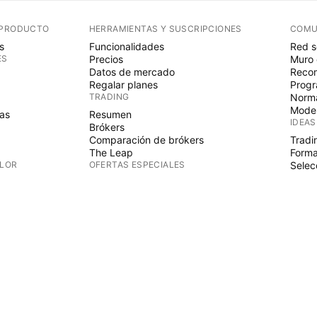
 PRODUCTO
HERRAMIENTAS Y SUSCRIPCIONES
COMU
s
Funcionalidades
Red s
ES
Precios
Muro 
Datos de mercado
Recom
Regalar planes
Progr
TRADING
Norma
Mode
as
Resumen
IDEAS
Brókers
Comparación de brókers
Tradi
The Leap
Forma
ALOR
OFERTAS ESPECIALES
Selec
PINE 
Futuros CME Group
Futuros Eurex
Indic
as
Paquete de acciones de EE.UU.
Wizar
S
ACERCA DE LA EMPRESA
Autó
Espac
Quiénes somos
Misión espacial
Blog
Centro de ayuda
CTOS
Ofertas de empleo
Kit de medios
cias
TIENDA