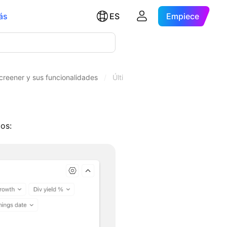
ás
ES
Empiece
creener y sus funcionalidades
/
Última fecha de negociación
dos: