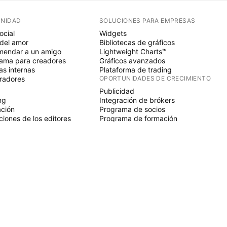
NIDAD
SOLUCIONES PARA EMPRESAS
ocial
Widgets
del amor
Bibliotecas de gráficos
endar a un amigo
Lightweight Charts™
ama para creadores
Gráficos avanzados
s internas
Plataforma de trading
radores
OPORTUNIDADES DE CRECIMIENTO
Publicidad
ng
Integración de brókers
ción
Programa de socios
ciones de los editores
Programa de formación
SCRIPT
adores y estrategias
ds
nomos
ios de pago