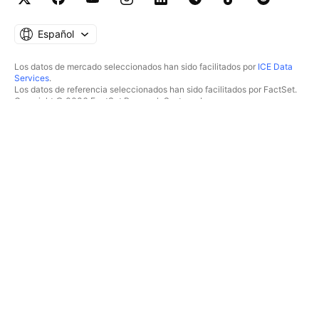
Español
Los datos de mercado seleccionados han sido facilitados por
ICE Data
Services
.
Los datos de referencia seleccionados han sido facilitados por FactSet.
Copyright © 2026 FactSet Research Systems Inc.
Copyright © 2026, American Bankers Association. Base de datos CUSIP
facilitada por FactSet Research Systems Inc. Todos los derechos
reservados.
Documentos presentados ante la SEC y otros documentos facilitados por
Quartr
.
© 2026 TradingView, Inc.
MÁS QUE UN PRODUCTO
HERRAMIENTAS Y
SUSCRIPCIONES
Supergráficos
Funcionalidades
ANALIZADORES
Precios
Acciones
Datos de mercado
ETF
Regalar planes
Bonos
TRADING
Criptomonedas
Resumen
Pares CEX