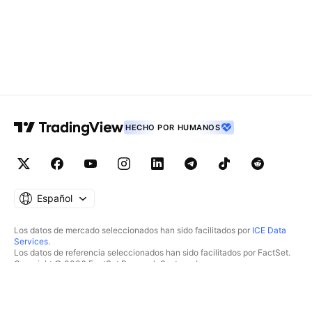
HECHO POR HUMANOS
Español
Los datos de mercado seleccionados han sido facilitados por
ICE Data
Services
.
Los datos de referencia seleccionados han sido facilitados por FactSet.
Copyright © 2026 FactSet Research Systems Inc.
Copyright © 2026, American Bankers Association. Base de datos CUSIP
facilitada por FactSet Research Systems Inc. Todos los derechos
reservados.
Documentos presentados ante la SEC y otros documentos facilitados por