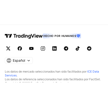
HECHO POR HUMANOS
Español
Los datos de mercado seleccionados han sido facilitados por
ICE Data
Services
.
Los datos de referencia seleccionados han sido facilitados por FactSet.
Copyright © 2026 FactSet Research Systems Inc.
Copyright © 2026, American Bankers Association. Base de datos CUSIP
facilitada por FactSet Research Systems Inc. Todos los derechos
reservados.
Documentos presentados ante la SEC y otros documentos facilitados por
Quartr
.
© 2026 TradingView, Inc.