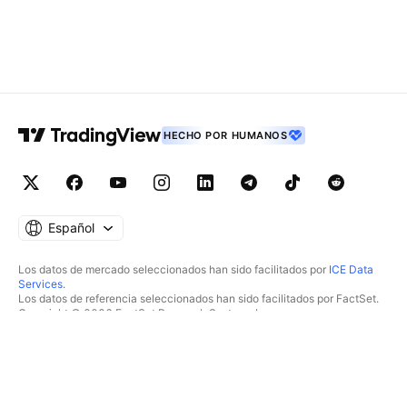
HECHO POR HUMANOS
Español
Los datos de mercado seleccionados han sido facilitados por
ICE Data
Services
.
Los datos de referencia seleccionados han sido facilitados por FactSet.
Copyright © 2026 FactSet Research Systems Inc.
Copyright © 2026, American Bankers Association. Base de datos CUSIP
facilitada por FactSet Research Systems Inc. Todos los derechos
reservados.
Documentos presentados ante la SEC y otros documentos facilitados por
Quartr
.
© 2026 TradingView, Inc.