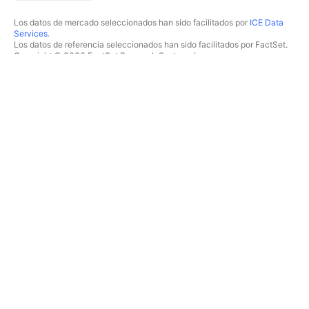
Los datos de mercado seleccionados han sido facilitados por
ICE Data
Services
.
Los datos de referencia seleccionados han sido facilitados por FactSet.
Copyright © 2026 FactSet Research Systems Inc.
Copyright © 2026, American Bankers Association. Base de datos CUSIP
facilitada por FactSet Research Systems Inc. Todos los derechos
reservados.
Documentos presentados ante la SEC y otros documentos facilitados por
Quartr
.
© 2026 TradingView, Inc.
MÁS QUE UN PRODUCTO
HERRAMIENTAS Y
SUSCRIPCIONES
Supergráficos
Funcionalidades
ANALIZADORES
Precios
Acciones
Datos de mercado
ETF
Regalar planes
Bonos
TRADING
Criptomonedas
Resumen
Pares CEX
Brókers
Pares DEX
Comparación de brókers
Pine
The Leap
MAPAS DE CALOR