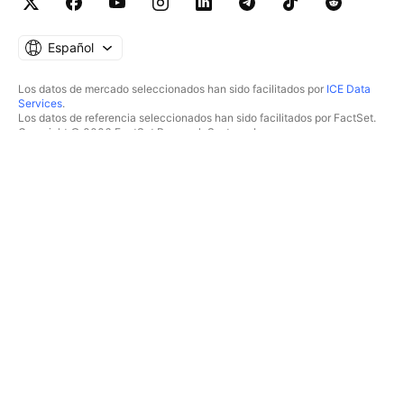
Español
Los datos de mercado seleccionados han sido facilitados por
ICE Data
Services
.
Los datos de referencia seleccionados han sido facilitados por FactSet.
Copyright © 2026 FactSet Research Systems Inc.
Copyright © 2026, American Bankers Association. Base de datos CUSIP
facilitada por FactSet Research Systems Inc. Todos los derechos
reservados.
Documentos presentados ante la SEC y otros documentos facilitados por
Quartr
.
© 2026 TradingView, Inc.
MÁS QUE UN PRODUCTO
HERRAMIENTAS Y
SUSCRIPCIONES
Supergráficos
Funcionalidades
ANALIZADORES
Precios
Acciones
Datos de mercado
ETF
Regalar planes
Bonos
TRADING
Criptomonedas
Resumen
Pares CEX