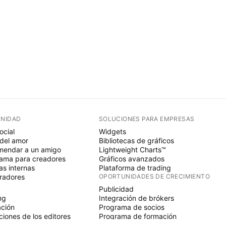
NIDAD
SOLUCIONES PARA EMPRESAS
ocial
Widgets
del amor
Bibliotecas de gráficos
endar a un amigo
Lightweight Charts™
ama para creadores
Gráficos avanzados
s internas
Plataforma de trading
radores
OPORTUNIDADES DE CRECIMIENTO
Publicidad
ng
Integración de brókers
ción
Programa de socios
ciones de los editores
Programa de formación
SCRIPT