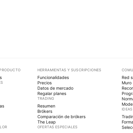
 PRODUCTO
HERRAMIENTAS Y SUSCRIPCIONES
COMU
s
Funcionalidades
Red s
ES
Precios
Muro 
Datos de mercado
Recom
Regalar planes
Progr
TRADING
Norma
Mode
as
Resumen
IDEAS
Brókers
Comparación de brókers
Tradi
The Leap
Forma
ALOR
OFERTAS ESPECIALES
Selec
PINE 