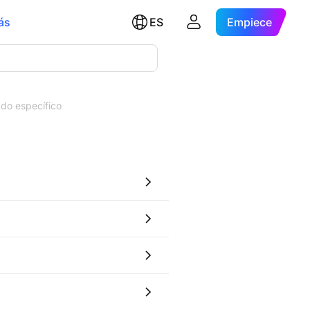
ás
ES
Empiece
do específico