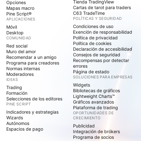
Tienda TradingView
Opciones
Cartas de tarot para traders
Mapas macro
C63 TradeTime
Pine Script®
POLÍTICAS Y SEGURIDAD
APLICACIONES
Condiciones de uso
Móvil
Exención de responsabilidad
Desktop
Política de privacidad
COMUNIDAD
Política de cookies
Red social
Declaración de accesibilidad
Muro del amor
Consejos de seguridad
Recomendar a un amigo
Recompensas por detectar
Programa para creadores
errores
Normas internas
Página de estado
Moderadores
SOLUCIONES PARA EMPRESAS
IDEAS
Widgets
Trading
Bibliotecas de gráficos
Formación
Lightweight Charts™
Selecciones de los editores
Gráficos avanzados
PINE SCRIPT
Plataforma de trading
Indicadores y estrategias
OPORTUNIDADES DE
Wizards
CRECIMIENTO
Autónomos
Publicidad
Espacios de pago
Integración de brókers
Programa de socios