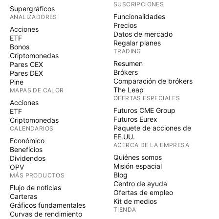
SUSCRIPCIONES
Supergráficos
Funcionalidades
ANALIZADORES
Precios
Acciones
Datos de mercado
ETF
Regalar planes
Bonos
TRADING
Criptomonedas
Resumen
Pares CEX
Brókers
Pares DEX
Comparación de brókers
Pine
The Leap
MAPAS DE CALOR
OFERTAS ESPECIALES
Acciones
Futuros CME Group
ETF
Futuros Eurex
Criptomonedas
Paquete de acciones de
CALENDARIOS
EE.UU.
Económico
ACERCA DE LA EMPRESA
Beneficios
Quiénes somos
Dividendos
Misión espacial
OPV
Blog
MÁS PRODUCTOS
Centro de ayuda
Flujo de noticias
Ofertas de empleo
Carteras
Kit de medios
Gráficos fundamentales
TIENDA
Curvas de rendimiento