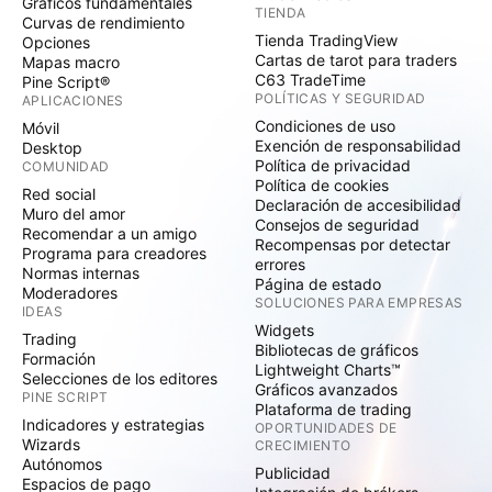
Gráficos fundamentales
TIENDA
Curvas de rendimiento
Tienda TradingView
Opciones
Cartas de tarot para traders
Mapas macro
C63 TradeTime
Pine Script®
POLÍTICAS Y SEGURIDAD
APLICACIONES
Condiciones de uso
Móvil
Exención de responsabilidad
Desktop
Política de privacidad
COMUNIDAD
Política de cookies
Red social
Declaración de accesibilidad
Muro del amor
Consejos de seguridad
Recomendar a un amigo
Recompensas por detectar
Programa para creadores
errores
Normas internas
Página de estado
Moderadores
SOLUCIONES PARA EMPRESAS
IDEAS
Widgets
Trading
Bibliotecas de gráficos
Formación
Lightweight Charts™
Selecciones de los editores
Gráficos avanzados
PINE SCRIPT
Plataforma de trading
Indicadores y estrategias
OPORTUNIDADES DE
Wizards
CRECIMIENTO
Autónomos
Publicidad
Espacios de pago