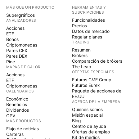
MÁS QUE UN PRODUCTO
HERRAMIENTAS Y
SUSCRIPCIONES
Supergráficos
Funcionalidades
ANALIZADORES
Precios
Acciones
Datos de mercado
ETF
Regalar planes
Bonos
TRADING
Criptomonedas
Resumen
Pares CEX
Brókers
Pares DEX
Comparación de brókers
Pine
The Leap
MAPAS DE CALOR
OFERTAS ESPECIALES
Acciones
Futuros CME Group
ETF
Futuros Eurex
Criptomonedas
Paquete de acciones de
CALENDARIOS
EE.UU.
Económico
ACERCA DE LA EMPRESA
Beneficios
Quiénes somos
Dividendos
Misión espacial
OPV
Blog
MÁS PRODUCTOS
Centro de ayuda
Flujo de noticias
Ofertas de empleo
Carteras
Kit de medios