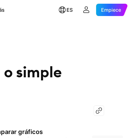
ás
ES
Empiece
 o simple
parar gráficos