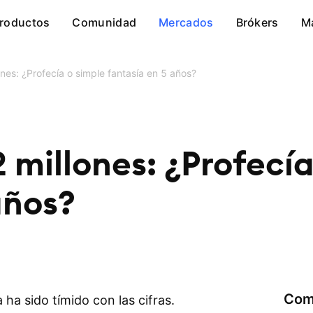
roductos
Comunidad
Mercados
Brókers
M
ones: ¿Profecía o simple fantasía en 5 años?
 millones: ¿Profecía
años?
Com
 ha sido tímido con las cifras.