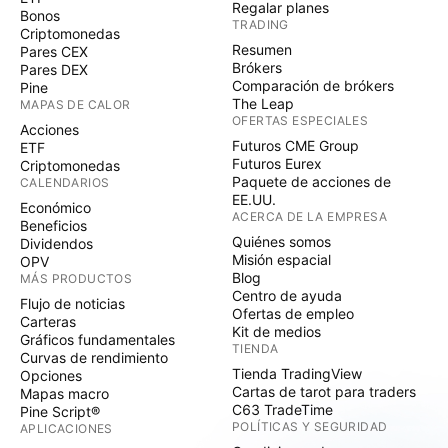
Regalar planes
Bonos
TRADING
Criptomonedas
Resumen
Pares CEX
Brókers
Pares DEX
Comparación de brókers
Pine
The Leap
MAPAS DE CALOR
OFERTAS ESPECIALES
Acciones
Futuros CME Group
ETF
Futuros Eurex
Criptomonedas
Paquete de acciones de
CALENDARIOS
EE.UU.
Económico
ACERCA DE LA EMPRESA
Beneficios
Quiénes somos
Dividendos
Misión espacial
OPV
Blog
MÁS PRODUCTOS
Centro de ayuda
Flujo de noticias
Ofertas de empleo
Carteras
Kit de medios
Gráficos fundamentales
TIENDA
Curvas de rendimiento
Tienda TradingView
Opciones
Cartas de tarot para traders
Mapas macro
C63 TradeTime
Pine Script®
POLÍTICAS Y SEGURIDAD
APLICACIONES