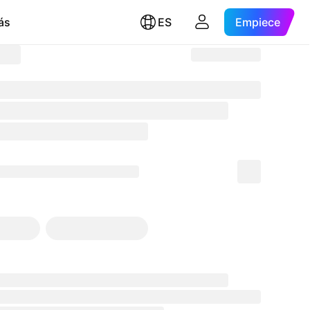
ás
ES
Empiece