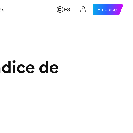
ás
ES
Empiece
ndice de