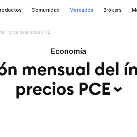
roductos
Comunidad
Mercados
Brókers
M
del índice de precios PCE
Economía
ón mensual del í
precios
PCE