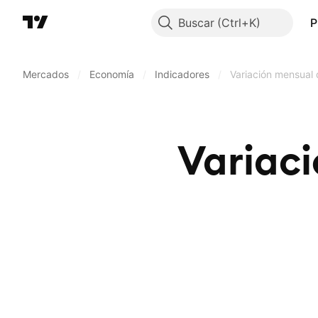
Buscar
P
Mercados
/
Economía
/
Indicadores
/
Variación mensual 
Variaci