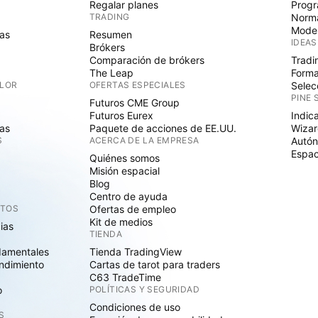
Regalar planes
Progr
TRADING
Norma
Mode
as
Resumen
IDEAS
Brókers
Comparación de brókers
Tradi
The Leap
Forma
ALOR
OFERTAS ESPECIALES
Selec
PINE 
Futuros CME Group
Futuros Eurex
Indic
as
Paquete de acciones de EE.UU.
Wizar
S
ACERCA DE LA EMPRESA
Autó
Espac
Quiénes somos
Misión espacial
Blog
Centro de ayuda
CTOS
Ofertas de empleo
Kit de medios
cias
TIENDA
damentales
Tienda TradingView
ndimiento
Cartas de tarot para traders
C63 TradeTime
o
POLÍTICAS Y SEGURIDAD
Condiciones de uso
S