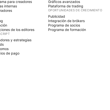
ama para creadores
Gráficos avanzados
s internas
Plataforma de trading
radores
OPORTUNIDADES DE CRECIMIENTO
Publicidad
ng
Integración de brókers
ción
Programa de socios
ciones de los editores
Programa de formación
SCRIPT
adores y estrategias
ds
nomos
ios de pago