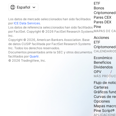
ETF
Español
Bonos
Criptomoned
Pares CEX
Los datos de mercado seleccionados han sido facilitados
Pares DEX
por
ICE Data Services
.
Pine
Los datos de referencia seleccionados han sido facilitados
MAPAS DE C
por FactSet. Copyright © 2026 FactSet Research Systems
Inc.
Acciones
Copyright © 2026, American Bankers Association. Base
ETF
de datos CUSIP facilitada por FactSet Research Systems
Criptomoned
Inc. Todos los derechos reservados.
CALENDARIO
Documentos presentados ante la SEC y otros documentos
facilitados por
Quartr
.
Económico
© 2026 TradingView, Inc.
Beneficios
Dividendos
OPV
MÁS PRODU
Flujo de noti
Carteras
Gráficos fun
Curvas de re
Opciones
Mapas macr
Pine Script®
APLICACIONE