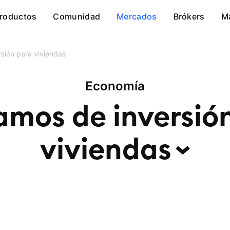
roductos
Comunidad
Mercados
Brókers
M
sión para viviendas
Economía
amos de inversió
viviendas