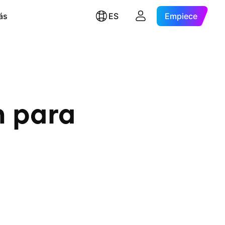
ás
ES
Empiece
n para