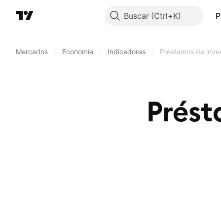
Buscar
P
Mercados
/
Economía
/
Indicadores
/
Préstamos de inver
Prést