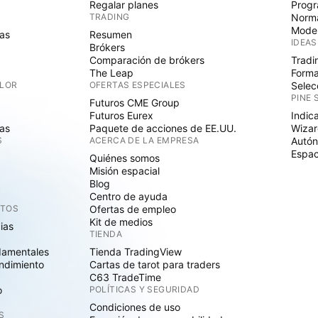
Regalar planes
Progr
TRADING
Norma
Mode
as
Resumen
IDEAS
Brókers
Comparación de brókers
Tradi
The Leap
Forma
ALOR
OFERTAS ESPECIALES
Selec
PINE 
Futuros CME Group
Futuros Eurex
Indic
as
Paquete de acciones de EE.UU.
Wizar
S
ACERCA DE LA EMPRESA
Autó
Espac
Quiénes somos
Misión espacial
Blog
Centro de ayuda
CTOS
Ofertas de empleo
Kit de medios
cias
TIENDA
damentales
Tienda TradingView
ndimiento
Cartas de tarot para traders
C63 TradeTime
o
POLÍTICAS Y SEGURIDAD
Condiciones de uso
S