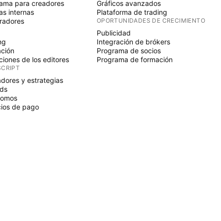
ama para creadores
Gráficos avanzados
s internas
Plataforma de trading
radores
OPORTUNIDADES DE CRECIMIENTO
Publicidad
ng
Integración de brókers
ción
Programa de socios
ciones de los editores
Programa de formación
SCRIPT
adores y estrategias
ds
nomos
ios de pago