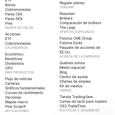
ETF
Regalar planes
Bonos
TRADING
Criptomonedas
Resumen
Pares CEX
Brókers
Pares DEX
Comparación de brókers
Pine
The Leap
MAPAS DE CALOR
OFERTAS ESPECIALES
Acciones
Futuros CME Group
ETF
Futuros Eurex
Criptomonedas
Paquete de acciones de
CALENDARIOS
EE.UU.
Económico
ACERCA DE LA EMPRESA
Beneficios
Quiénes somos
Dividendos
Misión espacial
OPV
Blog
MÁS PRODUCTOS
Centro de ayuda
Flujo de noticias
Ofertas de empleo
Carteras
Kit de medios
Gráficos fundamentales
TIENDA
Curvas de rendimiento
Tienda TradingView
Opciones
Cartas de tarot para traders
Mapas macro
C63 TradeTime
Pine Script®
POLÍTICAS Y SEGURIDAD
APLICACIONES