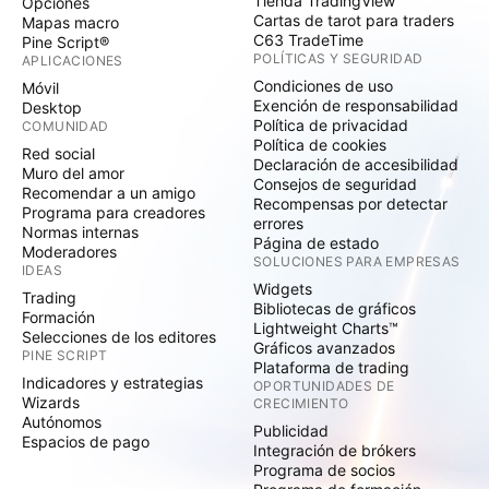
Tienda TradingView
Opciones
Cartas de tarot para traders
Mapas macro
C63 TradeTime
Pine Script®
POLÍTICAS Y SEGURIDAD
APLICACIONES
Condiciones de uso
Móvil
Exención de responsabilidad
Desktop
Política de privacidad
COMUNIDAD
Política de cookies
Red social
Declaración de accesibilidad
Muro del amor
Consejos de seguridad
Recomendar a un amigo
Recompensas por detectar
Programa para creadores
errores
Normas internas
Página de estado
Moderadores
SOLUCIONES PARA EMPRESAS
IDEAS
Widgets
Trading
Bibliotecas de gráficos
Formación
Lightweight Charts™
Selecciones de los editores
Gráficos avanzados
PINE SCRIPT
Plataforma de trading
Indicadores y estrategias
OPORTUNIDADES DE
Wizards
CRECIMIENTO
Autónomos
Publicidad
Espacios de pago
Integración de brókers
Programa de socios