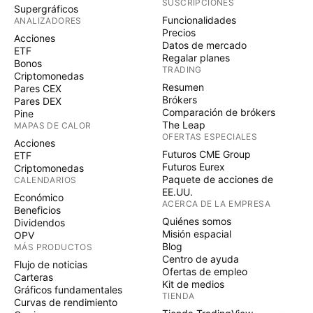
SUSCRIPCIONES
Supergráficos
Funcionalidades
ANALIZADORES
Precios
Acciones
Datos de mercado
ETF
Regalar planes
Bonos
TRADING
Criptomonedas
Resumen
Pares CEX
Brókers
Pares DEX
Comparación de brókers
Pine
The Leap
MAPAS DE CALOR
OFERTAS ESPECIALES
Acciones
Futuros CME Group
ETF
Futuros Eurex
Criptomonedas
Paquete de acciones de
CALENDARIOS
EE.UU.
Económico
ACERCA DE LA EMPRESA
Beneficios
Quiénes somos
Dividendos
Misión espacial
OPV
Blog
MÁS PRODUCTOS
Centro de ayuda
Flujo de noticias
Ofertas de empleo
Carteras
Kit de medios
Gráficos fundamentales
TIENDA
Curvas de rendimiento