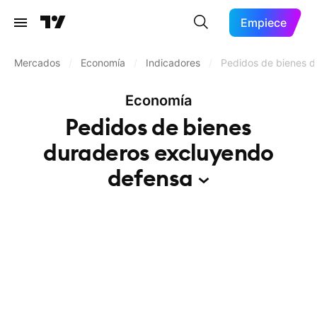
Empiece
Mercados
/
Economía
/
Indicadores
/
Pedidos de bienes d
Economía
Pedidos de bienes
duraderos excluyendo
defensa