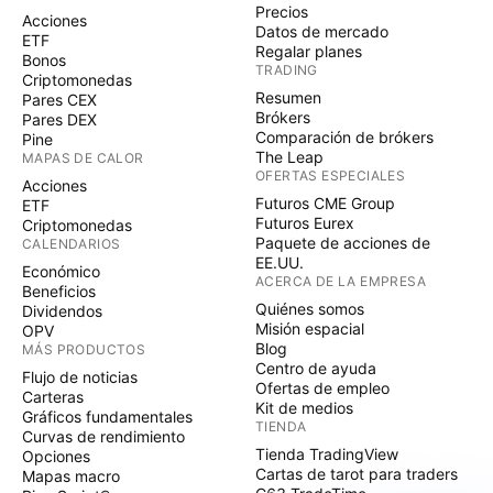
Precios
Acciones
Datos de mercado
ETF
Regalar planes
Bonos
TRADING
Criptomonedas
Resumen
Pares CEX
Brókers
Pares DEX
Comparación de brókers
Pine
The Leap
MAPAS DE CALOR
OFERTAS ESPECIALES
Acciones
Futuros CME Group
ETF
Futuros Eurex
Criptomonedas
Paquete de acciones de
CALENDARIOS
EE.UU.
Económico
ACERCA DE LA EMPRESA
Beneficios
Quiénes somos
Dividendos
Misión espacial
OPV
Blog
MÁS PRODUCTOS
Centro de ayuda
Flujo de noticias
Ofertas de empleo
Carteras
Kit de medios
Gráficos fundamentales
TIENDA
Curvas de rendimiento
Tienda TradingView
Opciones
Cartas de tarot para traders
Mapas macro