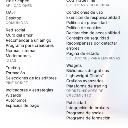
C63 TradeTime
Pine Script®
POLÍTICAS Y SEGURIDAD
APLICACIONES
Condiciones de uso
Móvil
Exención de responsabilidad
Desktop
Política de privacidad
COMUNIDAD
Política de cookies
Red social
Declaración de accesibilidad
Muro del amor
Consejos de seguridad
Recomendar a un amigo
Recompensas por detectar
Programa para creadores
errores
Normas internas
Página de estado
Moderadores
SOLUCIONES PARA EMPRESAS
IDEAS
Widgets
Trading
Bibliotecas de gráficos
Formación
Lightweight Charts™
Selecciones de los editores
Gráficos avanzados
PINE SCRIPT
Plataforma de trading
Indicadores y estrategias
OPORTUNIDADES DE
Wizards
CRECIMIENTO
Autónomos
Publicidad
Espacios de pago
Integración de brókers
Programa de socios
Programa de formación