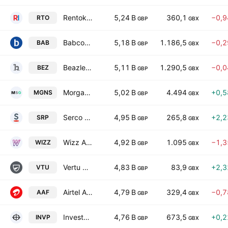
Rentokil Initial plc
5,24 B
360,1
−0,
RTO
GBP
GBX
Babcock International Group PLC
5,18 B
1.186,5
−0,
BAB
GBP
GBX
Beazley Plc
5,11 B
1.290,5
−0,
BEZ
GBP
GBX
Morgan Sindall Group plc
5,02 B
4.494
+0,
MGNS
GBP
GBX
Serco Group plc
4,95 B
265,8
+2,
SRP
GBP
GBX
Wizz Air Holdings Plc
4,92 B
1.095
−1,
WIZZ
GBP
GBX
Vertu Motors PLC
4,83 B
83,9
+2,
VTU
GBP
GBX
Airtel Africa Plc
4,79 B
329,4
−0,
AAF
GBP
GBX
Investec plc
4,76 B
673,5
+0,
INVP
GBP
GBX