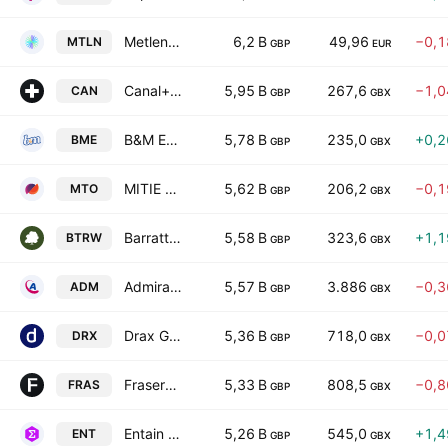
Metlen Energy & Metals PLC
6,2 B
49,96
−0,
MTLN
GBP
EUR
Canal+ SA
5,95 B
267,6
−1,
CAN
GBP
GBX
B&M European Value Retail PLC
5,78 B
235,0
+0,
BME
GBP
GBX
MITIE Group PLC
5,62 B
206,2
−0,
MTO
GBP
GBX
Barratt Redrow plc
5,58 B
323,6
+1,
BTRW
GBP
GBX
Admiral Group plc
5,57 B
3.886
−0,
ADM
GBP
GBX
Drax Group plc
5,36 B
718,0
−0,
DRX
GBP
GBX
Frasers Group PLC
5,33 B
808,5
−0,
FRAS
GBP
GBX
Entain PLC
5,26 B
545,0
+1,
ENT
GBP
GBX