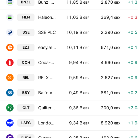
Bunzl plc
11,85 B
2.870
+1,
BNZL
GBP
GBX
Haleon PLC
11,03 B
369,4
−0,
HLN
GBP
GBX
SSE PLC
10,19 B
2.390
+0,
SSE
GBP
GBX
easyJet plc
10,11 B
671,0
+0,
EZJ
GBP
GBX
Coca-Cola HBC AG
9,94 B
4.960
+0,
CCH
GBP
GBX
RELX PLC
9,59 B
2.627
+0,
REL
GBP
GBX
Balfour Beatty plc
9,49 B
881,0
+0,
BBY
GBP
GBX
Quilter Plc
9,36 B
200,0
+2,
QLT
GBP
GBX
London Stock Exchange Group plc
9,34 B
8.920
+1,
LSEG
GBP
GBX
Currys PLC
9,25 B
162,0
+0,
CURY