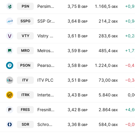
Persimmon Plc
3,75 B
1.166,5
+0,
PSN
GBP
GBX
SSP Group Plc
3,64 B
214,2
+0,
SSPG
GBP
GBX
Vistry Group PLC
3,61 B
283,6
+0,
VTY
GBP
GBX
Melrose Industries PLC
3,59 B
485,4
+1,
MRO
GBP
GBX
Pearson PLC
3,58 B
1.224,0
−0,
PSON
GBP
GBX
ITV PLC
3,51 B
73,00
−0,
ITV
GBP
GBX
Intertek Group plc
3,43 B
5.840
0,
ITRK
GBP
GBX
Fresnillo PLC
3,42 B
2.864
+4,
FRES
GBP
GBX
Schroders PLC
3,36 B
584,0
−0,
SDR
GBP
GBX