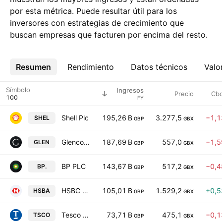
por esta métrica. Puede resultar útil para los
inversores con estrategias de crecimiento que
buscan empresas que facturen por encima del resto.
Resumen
Más
Rendimiento
Datos técnicos
Valo
Símbolo
Ingresos
Precio
Cb
FY
Shell Plc
195,26 B
3.277,5
−1,
SHEL
GBP
GBX
Glencore plc
187,69 B
557,0
−1,
GLEN
GBP
GBX
BP PLC
143,67 B
517,2
−0,
BP.
GBP
GBX
HSBC Holdings Plc
105,01 B
1.529,2
+0,
HSBA
GBP
GBX
Tesco PLC
73,71 B
475,1
−0,
TSCO
GBP
GBX