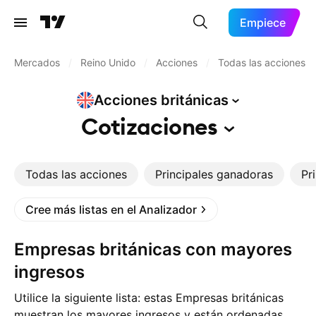
Empiece
Mercados
/
Reino Unido
/
Acciones
/
Todas las acciones
Acciones
británicas
Cotizaciones
Todas las acciones
Principales ganadoras
Pr
Cree más listas en el Analizador
Empresas británicas con mayores
ingresos
Utilice la siguiente lista: estas Empresas británicas
muestran los mayores ingresos y están ordenadas