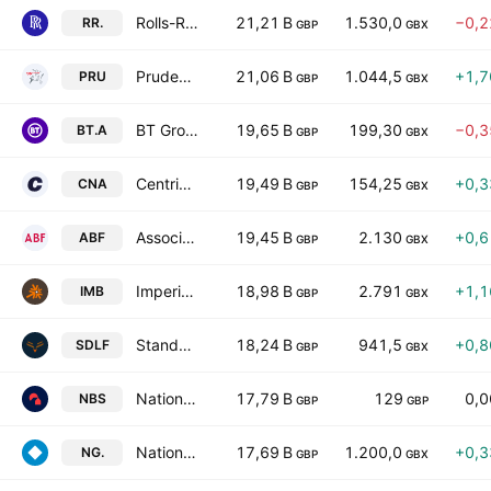
Rolls-Royce Holdings plc
21,21 B
1.530,0
−0,
RR.
GBP
GBX
Prudential plc
21,06 B
1.044,5
+1,
PRU
GBP
GBX
BT Group plc
19,65 B
199,30
−0,
BT.A
GBP
GBX
Centrica plc
19,49 B
154,25
+0,
CNA
GBP
GBX
Associated British Foods plc
19,45 B
2.130
+0,
ABF
GBP
GBX
Imperial Brands PLC
18,98 B
2.791
+1,
IMB
GBP
GBX
Standard Life plc
18,24 B
941,5
+0,
SDLF
GBP
GBX
Nationwide Building Society
17,79 B
129
0,
NBS
GBP
GBP
National Grid plc
17,69 B
1.200,0
+0,
NG.
GBP
GBX