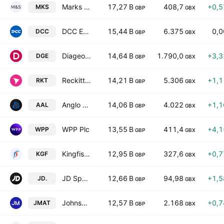
Marks and Spencer Group plc
17,27 B
408,7
+0,
MKS
GBP
GBX
DCC Energy plc
15,44 B
6.375
0,
DCC
GBP
GBX
Diageo plc
14,64 B
1.790,0
+3,
DGE
GBP
GBX
Reckitt Benckiser Group plc
14,21 B
5.306
+1,
RKT
GBP
GBX
Anglo American plc
14,06 B
4.022
+1,
AAL
GBP
GBX
WPP Plc
13,55 B
411,4
+4,
WPP
GBP
GBX
Kingfisher Plc
12,95 B
327,6
+0,
KGF
GBP
GBX
JD Sports Fashion Plc
12,66 B
94,98
+1,
JD.
GBP
GBX
Johnson Matthey Plc
12,57 B
2.168
+0,
JMAT
GBP
GBX