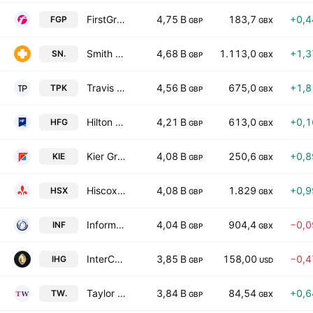
FirstGroup plc
4,75 B
183,7
+0,
FGP
GBP
GBX
Smith & Nephew plc
4,68 B
1.113,0
+1,
SN.
GBP
GBX
Travis Perkins plc
4,56 B
675,0
+1,
TPK
GBP
GBX
Hilton Food Group plc
4,21 B
613,0
+0,
HFG
GBP
GBX
Kier Group plc
4,08 B
250,6
+0,
KIE
GBP
GBX
Hiscox Ltd
4,08 B
1.829
+0,
HSX
GBP
GBX
Informa Plc
4,04 B
904,4
−0,
INF
GBP
GBX
InterContinental Hotels Group PLC
3,85 B
158,00
−0,
IHG
GBP
USD
Taylor Wimpey plc
3,84 B
84,54
+0,
TW.
GBP
GBX