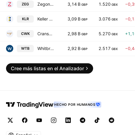
Zegona Communications Plc
3,14 B
1.520
−0,
ZEG
GBP
GBX
Keller Group plc
3,09 B
3.076
−0,
KLR
GBP
GBX
Cranswick plc
2,98 B
5.270
+1,
CWK
GBP
GBX
Whitbread PLC
2,92 B
2.517
−0,
WTB
GBP
GBX
Cree más listas en el Analizador
HECHO POR HUMANOS