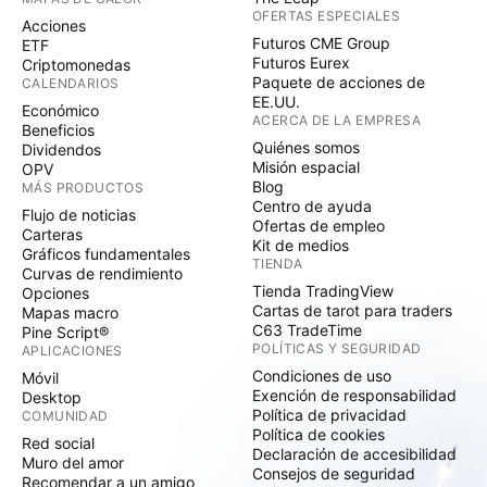
OFERTAS ESPECIALES
Acciones
Futuros CME Group
ETF
Futuros Eurex
Criptomonedas
Paquete de acciones de
CALENDARIOS
EE.UU.
Económico
ACERCA DE LA EMPRESA
Beneficios
Quiénes somos
Dividendos
Misión espacial
OPV
Blog
MÁS PRODUCTOS
Centro de ayuda
Flujo de noticias
Ofertas de empleo
Carteras
Kit de medios
Gráficos fundamentales
TIENDA
Curvas de rendimiento
Tienda TradingView
Opciones
Cartas de tarot para traders
Mapas macro
C63 TradeTime
Pine Script®
POLÍTICAS Y SEGURIDAD
APLICACIONES
Condiciones de uso
Móvil
Exención de responsabilidad
Desktop
Política de privacidad
COMUNIDAD
Política de cookies
Red social
Declaración de accesibilidad
Muro del amor
Consejos de seguridad
Recomendar a un amigo