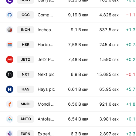
GBP
GBX
Computacenter Plc
9,19 B
4.828
−1,
CCC
GBP
GBX
Inchcape plc
9,1 B
837,5
+1,
INCH
GBP
GBX
Harbour Energy Plc
7,58 B
245,4
+0,
HBR
GBP
GBX
Jet2 PLC
7,48 B
1.590
+0,
JET2
GBP
GBX
Next plc
6,9 B
15.685
−0,
NXT
GBP
GBX
Hays plc
6,61 B
65,95
+5,
HAS
GBP
GBX
Mondi plc
6,56 B
921,6
+1,
MNDI
GBP
GBX
Antofagasta plc
6,54 B
3.981
+0,
ANTO
GBP
GBX
Experian PLC
6,3 B
2.897
+2,
EXPN
GBP
GBX