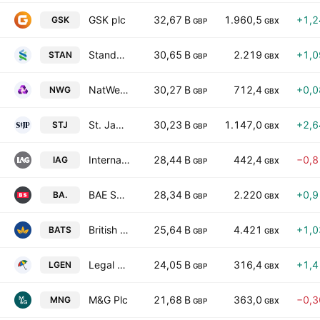
GSK plc
32,67 B
1.960,5
+1,
GSK
GBP
GBX
Standard Chartered PLC
30,65 B
2.219
+1,
STAN
GBP
GBX
NatWest Group Plc
30,27 B
712,4
+0,
NWG
GBP
GBX
St. James's Place Plc
30,23 B
1.147,0
+2,
STJ
GBP
GBX
International Consolidated Airlines Group SA
28,44 B
442,4
−0,
IAG
GBP
GBX
BAE Systems plc
28,34 B
2.220
+0,
BA.
GBP
GBX
British American Tobacco p.l.c.
25,64 B
4.421
+1,
BATS
GBP
GBX
Legal & General Group Plc
24,05 B
316,4
+1,
LGEN
GBP
GBX
M&G Plc
21,68 B
363,0
−0,
MNG
GBP
GBX