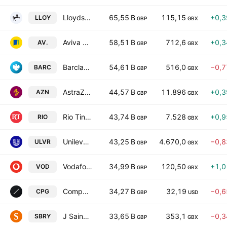
Lloyds Banking Group plc
65,55 B
115,15
+0,
LLOY
GBP
GBX
Aviva plc
58,51 B
712,6
+0,
AV.
GBP
GBX
Barclays PLC
54,61 B
516,0
−0,
BARC
GBP
GBX
AstraZeneca PLC
44,57 B
11.896
+0,
AZN
GBP
GBX
Rio Tinto plc
43,74 B
7.528
+0,
RIO
GBP
GBX
Unilever PLC
43,25 B
4.670,0
−0,
ULVR
GBP
GBX
Vodafone Group Public Limited Company
34,99 B
120,50
+1,
VOD
GBP
GBX
Compass Group PLC
34,27 B
32,19
−0,
CPG
GBP
USD
J Sainsbury plc
33,65 B
353,1
−0,
SBRY
GBP
GBX