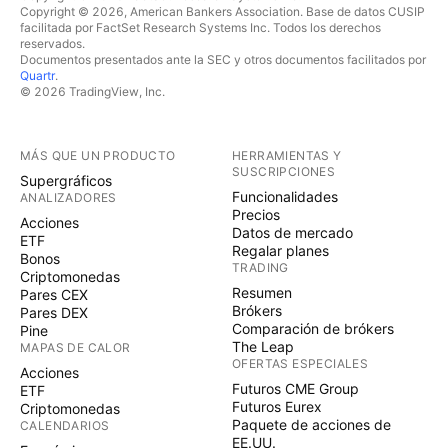
Copyright © 2026, American Bankers Association. Base de datos CUSIP
facilitada por FactSet Research Systems Inc. Todos los derechos
reservados.
Documentos presentados ante la SEC y otros documentos facilitados por
Quartr
.
© 2026 TradingView, Inc.
MÁS QUE UN PRODUCTO
HERRAMIENTAS Y
SUSCRIPCIONES
Supergráficos
Funcionalidades
ANALIZADORES
Precios
Acciones
Datos de mercado
ETF
Regalar planes
Bonos
TRADING
Criptomonedas
Resumen
Pares CEX
Brókers
Pares DEX
Comparación de brókers
Pine
The Leap
MAPAS DE CALOR
OFERTAS ESPECIALES
Acciones
Futuros CME Group
ETF
Futuros Eurex
Criptomonedas
Paquete de acciones de
CALENDARIOS
EE.UU.