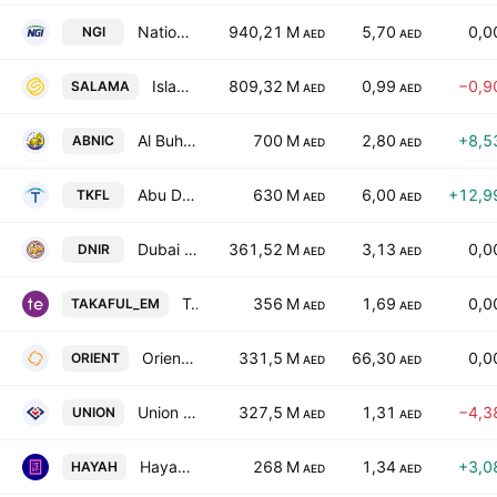
National General Insurance Co (P.J.S.C)
940,21 M
5,70
0,0
NGI
AED
AED
Islamic Arab Insurance Co. (Salama)
809,32 M
0,99
−0,9
SALAMA
AED
AED
Al Buhaira National Insurance Company
700 M
2,80
+8,5
ABNIC
AED
AED
Abu Dhabi National Takaful Co.
630 M
6,00
+12,9
TKFL
AED
AED
Dubai National Insurance & Reinsurance Co. (P.S.C.)
361,52 M
3,13
0,0
DNIR
AED
AED
Takaful Emarat - Insurance (PSC)
356 M
1,69
0,0
TAKAFUL_EM
AED
AED
Orient Insurance PJSC
331,5 M
66,30
0,0
ORIENT
AED
AED
Union Insurance Company
327,5 M
1,31
−4,3
UNION
AED
AED
Hayah Insurance Company P.J.S.C
268 M
1,34
+3,0
HAYAH
AED
AED