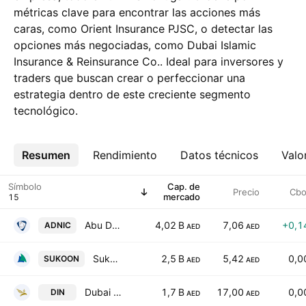
métricas clave para encontrar las acciones más
caras, como Orient Insurance PJSC, o detectar las
opciones más negociadas, como Dubai Islamic
Insurance & Reinsurance Co.. Ideal para inversores y
traders que buscan crear o perfeccionar una
estrategia dentro de este creciente segmento
tecnológico.
Resumen
Más
Rendimiento
Datos técnicos
Valo
Símbolo
Cap. de
Precio
Cbo
mercado
Abu Dhabi National Insurance Company
4,02 B
7,06
+0,1
ADNIC
AED
AED
Sukoon Insurance PJSC
2,5 B
5,42
0,0
SUKOON
AED
AED
Dubai Insurance CompanyPSC
1,7 B
17,00
0,0
DIN
AED
AED