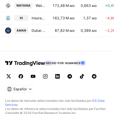
Watania International Holding PJSC
172,48 M
0,663
+0,4
WATANIA
AED
AED
Insurance House
162,73 M
1,37
−4,8
IH
AED
AED
Dubai Islamic Insurance & Reinsurance Co.
87,82 M
0,389
−2,2
AMAN
AED
AED
HECHO POR HUMANOS
Español
Los datos de mercado seleccionados han sido facilitados por
ICE Data
Services
.
Los datos de referencia seleccionados han sido facilitados por FactSet.
Copyright © 2026 FactSet Research Systems Inc.