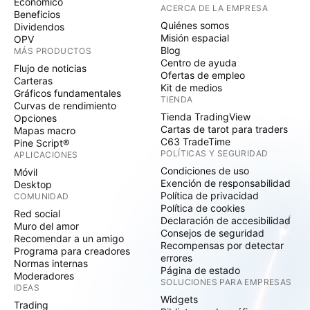
Económico
ACERCA DE LA EMPRESA
Beneficios
Quiénes somos
Dividendos
Misión espacial
OPV
Blog
MÁS PRODUCTOS
Centro de ayuda
Flujo de noticias
Ofertas de empleo
Carteras
Kit de medios
Gráficos fundamentales
TIENDA
Curvas de rendimiento
Tienda TradingView
Opciones
Cartas de tarot para traders
Mapas macro
C63 TradeTime
Pine Script®
POLÍTICAS Y SEGURIDAD
APLICACIONES
Condiciones de uso
Móvil
Exención de responsabilidad
Desktop
Política de privacidad
COMUNIDAD
Política de cookies
Red social
Declaración de accesibilidad
Muro del amor
Consejos de seguridad
Recomendar a un amigo
Recompensas por detectar
Programa para creadores
errores
Normas internas
Página de estado
Moderadores
SOLUCIONES PARA EMPRESAS
IDEAS
Widgets
Trading