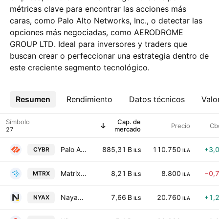
métricas clave para encontrar las acciones más
caras, como Palo Alto Networks, Inc., o detectar las
opciones más negociadas, como AERODROME
GROUP LTD. Ideal para inversores y traders que
buscan crear o perfeccionar una estrategia dentro de
este creciente segmento tecnológico.
Resumen
Más
Rendimiento
Datos técnicos
Valo
Símbolo
Cap. de
Precio
Cb
mercado
Palo Alto Networks, Inc.
885,31 B
110.750
+3,
CYBR
ILS
ILA
Matrix IT Ltd.
8,21 B
8.800
−0,
MTRX
ILS
ILA
Nayax Ltd.
7,66 B
20.760
+1,
NYAX
ILS
ILA