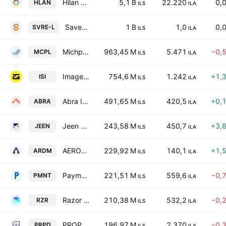
Hilan Ltd.
5,1 B
22.220
0,
HLAN
ILS
ILA
SaverOne 2014 Ltd.
1 B
1,0
0,
SVRE-L
ILS
ILA
Michpal Technologies Ltd.
963,45 M
5.471
−0,
MCPL
ILS
ILA
ImageSat International (ISI)
754,6 M
1.242
+1,
ISI
ILS
ILA
Abra Information Technologies Ltd
491,65 M
420,5
+0,
ABRA
ILS
ILA
Jeen AI Technologies Ltd
243,58 M
450,7
+3,
JEEN
ILS
ILA
AERODROME GROUP LTD
229,92 M
140,1
+1,
ARDM
ILS
ILA
Payment Financial Technologies Ltd
221,51 M
559,6
−0,
PMNT
ILS
ILA
Razor Labs Ltd.
210,38 M
532,2
−0,
RZR
ILS
ILA
PROPDO LTD
196,97 M
2.370
−0,
PRPD
ILS
ILA