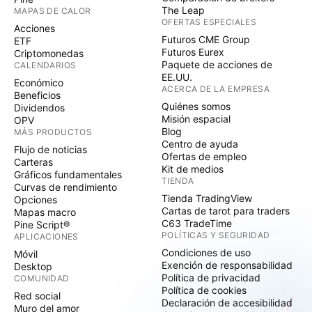
The Leap
MAPAS DE CALOR
OFERTAS ESPECIALES
Acciones
Futuros CME Group
ETF
Futuros Eurex
Criptomonedas
Paquete de acciones de
CALENDARIOS
EE.UU.
Económico
ACERCA DE LA EMPRESA
Beneficios
Quiénes somos
Dividendos
Misión espacial
OPV
Blog
MÁS PRODUCTOS
Centro de ayuda
Flujo de noticias
Ofertas de empleo
Carteras
Kit de medios
Gráficos fundamentales
TIENDA
Curvas de rendimiento
Tienda TradingView
Opciones
Cartas de tarot para traders
Mapas macro
C63 TradeTime
Pine Script®
POLÍTICAS Y SEGURIDAD
APLICACIONES
Condiciones de uso
Móvil
Exención de responsabilidad
Desktop
Política de privacidad
COMUNIDAD
Política de cookies
Red social
Declaración de accesibilidad
Muro del amor