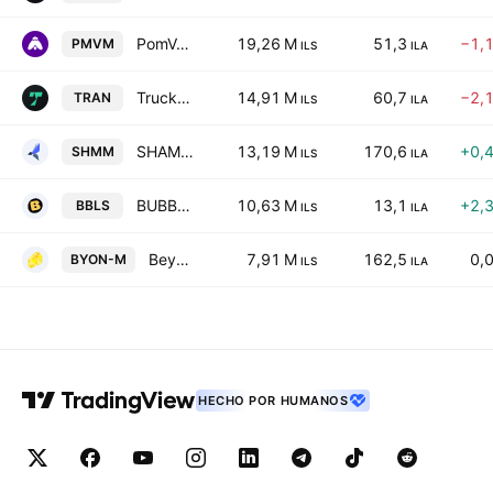
PomVom LTD.
19,26 M
51,3
−1,
PMVM
ILS
ILA
Trucknet Enterprise Ltd.
14,91 M
60,7
−2,
TRAN
ILS
ILA
SHAMAYM IMPROVE LTD
13,19 M
170,6
+0,
SHMM
ILS
ILA
BUBBLES INTERGROUP LTD
10,63 M
13,1
+2,
BBLS
ILS
ILA
Beyon3D Ltd.
7,91 M
162,5
0,
BYON-M
ILS
ILA
HECHO POR HUMANOS