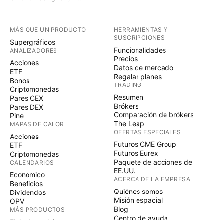
MÁS QUE UN PRODUCTO
HERRAMIENTAS Y
SUSCRIPCIONES
Supergráficos
Funcionalidades
ANALIZADORES
Precios
Acciones
Datos de mercado
ETF
Regalar planes
Bonos
TRADING
Criptomonedas
Resumen
Pares CEX
Brókers
Pares DEX
Comparación de brókers
Pine
The Leap
MAPAS DE CALOR
OFERTAS ESPECIALES
Acciones
Futuros CME Group
ETF
Futuros Eurex
Criptomonedas
Paquete de acciones de
CALENDARIOS
EE.UU.
Económico
ACERCA DE LA EMPRESA
Beneficios
Quiénes somos
Dividendos
Misión espacial
OPV
Blog
MÁS PRODUCTOS
Centro de ayuda