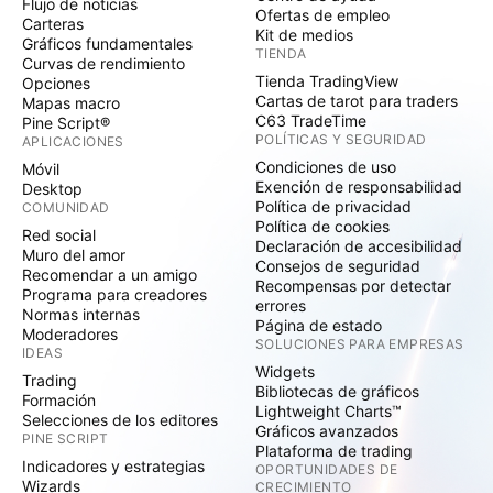
Flujo de noticias
Ofertas de empleo
Carteras
Kit de medios
Gráficos fundamentales
TIENDA
Curvas de rendimiento
Tienda TradingView
Opciones
Cartas de tarot para traders
Mapas macro
C63 TradeTime
Pine Script®
POLÍTICAS Y SEGURIDAD
APLICACIONES
Condiciones de uso
Móvil
Exención de responsabilidad
Desktop
Política de privacidad
COMUNIDAD
Política de cookies
Red social
Declaración de accesibilidad
Muro del amor
Consejos de seguridad
Recomendar a un amigo
Recompensas por detectar
Programa para creadores
errores
Normas internas
Página de estado
Moderadores
SOLUCIONES PARA EMPRESAS
IDEAS
Widgets
Trading
Bibliotecas de gráficos
Formación
Lightweight Charts™
Selecciones de los editores
Gráficos avanzados
PINE SCRIPT
Plataforma de trading
Indicadores y estrategias
OPORTUNIDADES DE
Wizards
CRECIMIENTO