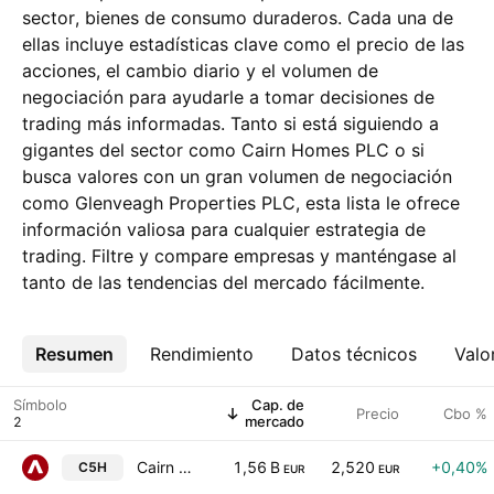
sector, bienes de consumo duraderos. Cada una de
ellas incluye estadísticas clave como el precio de las
acciones, el cambio diario y el volumen de
negociación para ayudarle a tomar decisiones de
trading más informadas. Tanto si está siguiendo a
gigantes del sector como Cairn Homes PLC o si
busca valores con un gran volumen de negociación
como Glenveagh Properties PLC, esta lista le ofrece
información valiosa para cualquier estrategia de
trading. Filtre y compare empresas y manténgase al
tanto de las tendencias del mercado fácilmente.
Resumen
Más
Rendimiento
Datos técnicos
Valo
Símbolo
Cap. de
Precio
Cbo %
mercado
Cairn Homes PLC
1,56 B
2,520
+0,40%
C5H
EUR
EUR