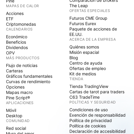
Comparación de brókers
Pine
The Leap
MAPAS DE CALOR
OFERTAS ESPECIALES
Acciones
Futuros CME Group
ETF
Futuros Eurex
Criptomonedas
Paquete de acciones de
CALENDARIOS
EE.UU.
Económico
ACERCA DE LA EMPRESA
Beneficios
Quiénes somos
Dividendos
Misión espacial
OPV
Blog
MÁS PRODUCTOS
Centro de ayuda
Flujo de noticias
Ofertas de empleo
Carteras
Kit de medios
Gráficos fundamentales
TIENDA
Curvas de rendimiento
Tienda TradingView
Opciones
Cartas de tarot para traders
Mapas macro
C63 TradeTime
Pine Script®
POLÍTICAS Y SEGURIDAD
APLICACIONES
Condiciones de uso
Móvil
Exención de responsabilidad
Desktop
Política de privacidad
COMUNIDAD
Política de cookies
Red social
Declaración de accesibilidad
Muro del amor