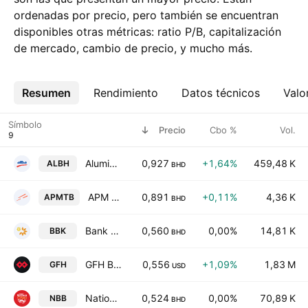
ordenadas por precio, pero también se encuentran
disponibles otras métricas: ratio P/B, capitalización
de mercado, cambio de precio, y mucho más.
Resumen
Más
Rendimiento
Datos técnicos
Valo
Símbolo
Precio
Cbo %
Vol.
Aluminium Bahrain B.S.C
0,927
+1,64%
459,48 K
ALBH
BHD
APM Terminals Bahrain BSC
0,891
+0,11%
4,36 K
APMTB
BHD
Bank of Bahrain and Kuwait B.S.C.
0,560
0,00%
14,81 K
BBK
BHD
GFH Bank B.S.C.
0,556
+1,09%
1,83 M
GFH
USD
National Bank of Bahrain BSC
0,524
0,00%
70,89 K
NBB
BHD