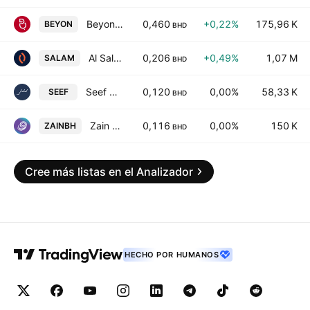
Beyon B.S.C
0,460
+0,22%
175,96 K
BEYON
BHD
Al Salam Bank B.S.C.
0,206
+0,49%
1,07 M
SALAM
BHD
Seef Properties B.S.C
0,120
0,00%
58,33 K
SEEF
BHD
Zain Bahrain BSC
0,116
0,00%
150 K
ZAINBH
BHD
Cree más listas en el Analizador
HECHO POR HUMANOS