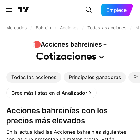
Empiece
Mercados
/
Bahrein
/
Acciones
/
Todas las acciones
/
Má
Acciones
bahreiníes
Cotizaciones
Todas las acciones
Principales ganadoras
Pr
Cree más listas en el Analizador
Acciones bahreiníes con los
precios más elevados
En la actualidad las Acciones bahreiníes siguientes
son las que presentan un mayor precio. Están