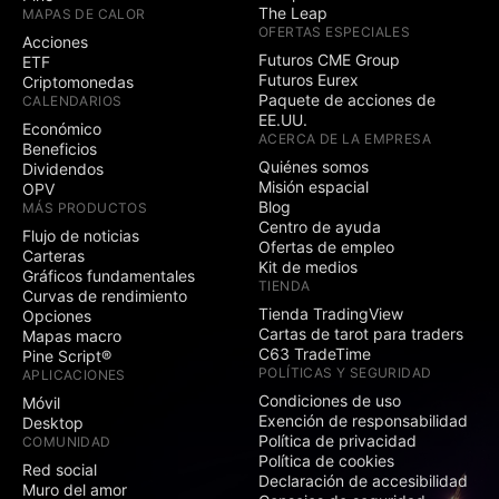
The Leap
MAPAS DE CALOR
OFERTAS ESPECIALES
Acciones
Futuros CME Group
ETF
Futuros Eurex
Criptomonedas
Paquete de acciones de
CALENDARIOS
EE.UU.
Económico
ACERCA DE LA EMPRESA
Beneficios
Quiénes somos
Dividendos
Misión espacial
OPV
Blog
MÁS PRODUCTOS
Centro de ayuda
Flujo de noticias
Ofertas de empleo
Carteras
Kit de medios
Gráficos fundamentales
TIENDA
Curvas de rendimiento
Tienda TradingView
Opciones
Cartas de tarot para traders
Mapas macro
C63 TradeTime
Pine Script®
POLÍTICAS Y SEGURIDAD
APLICACIONES
Condiciones de uso
Móvil
Exención de responsabilidad
Desktop
Política de privacidad
COMUNIDAD
Política de cookies
Red social
Declaración de accesibilidad
Muro del amor