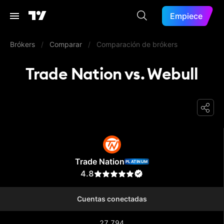
Empiece
Brókers
/
Comparar
/
Comparación de brókers
Trade Nation vs. Webull
Trade Nation
Trade Nation
PLATINUM
4.8
Cuentas conectadas
27.794