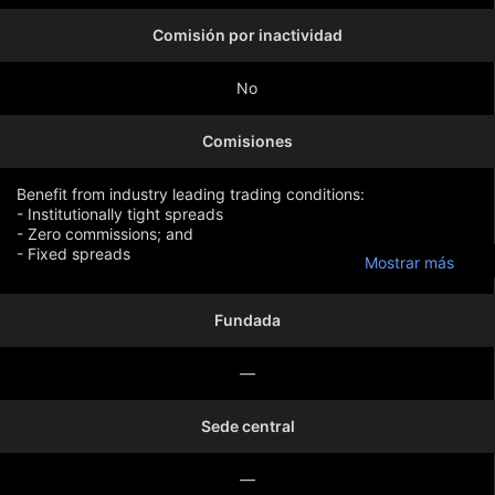
Comisión por inactividad
No
Comisiones
Benefit from industry leading trading conditions:
- Institutionally tight spreads
- Zero commissions; and
- Fixed spreads
Mostrar más
EUR/USD spread fixed at 0.5 pips
Wall Steet 30 spread fixed at 1.9 points
Fundada
—
Sede central
—