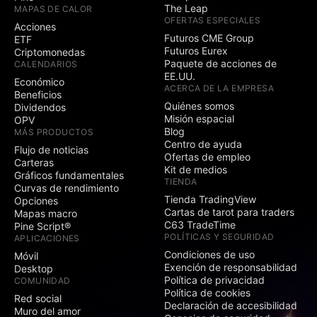
The Leap
MAPAS DE CALOR
OFERTAS ESPECIALES
Acciones
Futuros CME Group
ETF
Futuros Eurex
Criptomonedas
Paquete de acciones de
CALENDARIOS
EE.UU.
Económico
ACERCA DE LA EMPRESA
Beneficios
Quiénes somos
Dividendos
Misión espacial
OPV
Blog
MÁS PRODUCTOS
Centro de ayuda
Flujo de noticias
Ofertas de empleo
Carteras
Kit de medios
Gráficos fundamentales
TIENDA
Curvas de rendimiento
Tienda TradingView
Opciones
Cartas de tarot para traders
Mapas macro
C63 TradeTime
Pine Script®
POLÍTICAS Y SEGURIDAD
APLICACIONES
Condiciones de uso
Móvil
Exención de responsabilidad
Desktop
Política de privacidad
COMUNIDAD
Política de cookies
Red social
Declaración de accesibilidad
Muro del amor