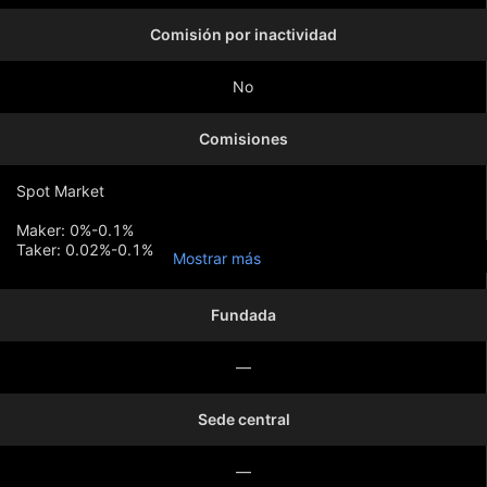
Comisión por inactividad
No
Comisiones
Spot Market
Maker: 0%-0.1%
Taker: 0.02%-0.1%
Mostrar más
Futures Market
Fundada
Maker: 0%-0.02%
Taker: 0.016%-0.05%
—
Sede central
—