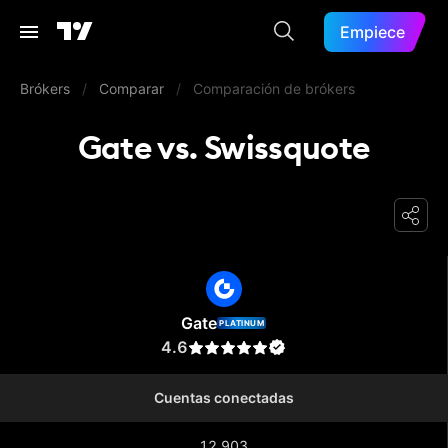
Empiece
Brókers
/
Comparar
/
Comparación de brókers
Gate vs. Swissquote
Gate
Gate
PLATINUM
4.6
Cuentas conectadas
12.903