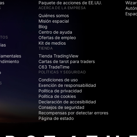
as
Paquete de acciones de EE.UU.
Wizar
S
ACERCA DE LA EMPRESA
Autó
Espac
Quiénes somos
Misión espacial
Blog
Centro de ayuda
CTOS
Ofertas de empleo
Kit de medios
cias
TIENDA
damentales
Tienda TradingView
ndimiento
Cartas de tarot para traders
C63 TradeTime
o
POLÍTICAS Y SEGURIDAD
Condiciones de uso
S
Exención de responsabilidad
Política de privacidad
Política de cookies
Declaración de accesibilidad
Consejos de seguridad
Recompensas por detectar errores
Página de estado