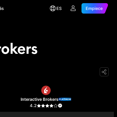
ás
ES
Empiece
rokers
Interactive Brokers
PLATINUM
4.2