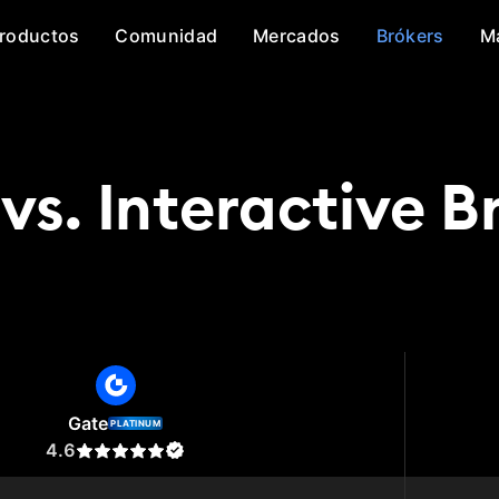
roductos
Comunidad
Mercados
Brókers
M
vs. Interactive B
te
Interactive Brokers
Gate
PLATINUM
4.6