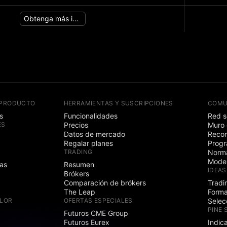
Obtenga más información
 PRODUCTO
HERRAMIENTAS Y SUSCRIPCIONES
COMU
s
Funcionalidades
Red s
ES
Precios
Muro 
Datos de mercado
Recom
Regalar planes
Progr
TRADING
Norma
Mode
as
Resumen
IDEAS
Brókers
Comparación de brókers
Tradi
The Leap
Forma
ALOR
OFERTAS ESPECIALES
Selec
PINE 
Futuros CME Group
Futuros Eurex
Indic