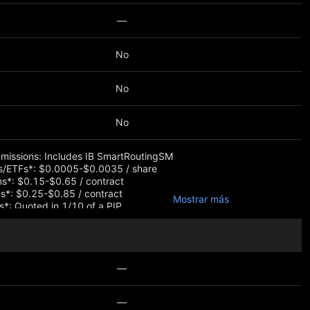
—
No
No
No
missions: Includes IB SmartRoutingSM
s/ETFs*: $0.0005-$0.0035 / share
s*: $0.15-$0.65 / contract
s*: $0.25-$0.85 / contract
Mostrar más
s*: Quoted in 1/10 of a PIP
le rates worldwide
al charges and restrictions apply
—
—