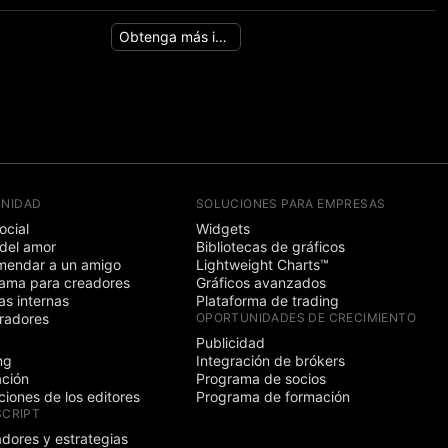
Obtenga más información
NIDAD
SOLUCIONES PARA EMPRESAS
ocial
Widgets
del amor
Bibliotecas de gráficos
endar a un amigo
Lightweight Charts™
ama para creadores
Gráficos avanzados
s internas
Plataforma de trading
radores
OPORTUNIDADES DE CRECIMIENTO
Publicidad
ng
Integración de brókers
ción
Programa de socios
ciones de los editores
Programa de formación
SCRIPT
adores y estrategias