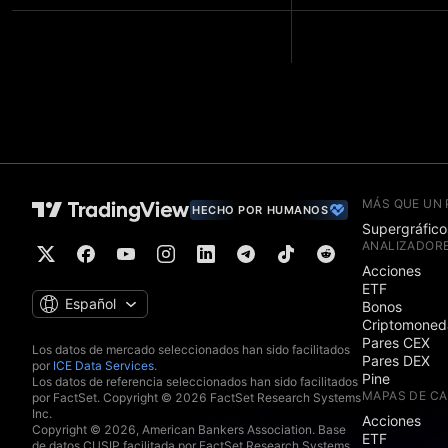
MÁS QUE UN
HECHO POR HUMANOS
Supergráfico
ANALIZADOR
Acciones
ETF
Español
Bonos
Criptomoned
Pares CEX
Los datos de mercado seleccionados han sido facilitados
Pares DEX
por
ICE Data Services
.
Pine
Los datos de referencia seleccionados han sido facilitados
MAPAS DE C
por FactSet. Copyright © 2026 FactSet Research Systems
Inc.
Acciones
Copyright © 2026, American Bankers Association. Base
ETF
de datos CUSIP facilitada por FactSet Research Systems