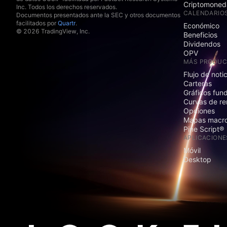
Criptomoned
Inc. Todos los derechos reservados.
CALENDARIO
Documentos presentados ante la SEC y otros documentos
facilitados por
Quartr
.
Económico
© 2026 TradingView, Inc.
Beneficios
Dividendos
OPV
MÁS PRODU
Flujo de noti
Carteras
Gráficos fun
Curvas de re
Opciones
Mapas macr
Pine Script®
APLICACIONE
Móvil
Desktop