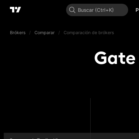
Buscar
P
Brókers
/
Comparar
/
Comparación de brókers
Gate 
Ga