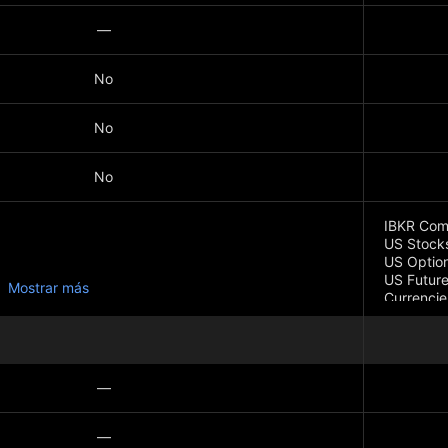
—
No
No
No
IBKR Com
US Stock
US Option
US Future
Mostrar más
Currencie
Comparab
*Addition
5%
—
—