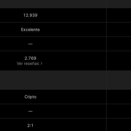
12.939
Excelente
—
2.769
Ver reseñas
Cripto
—
2:1