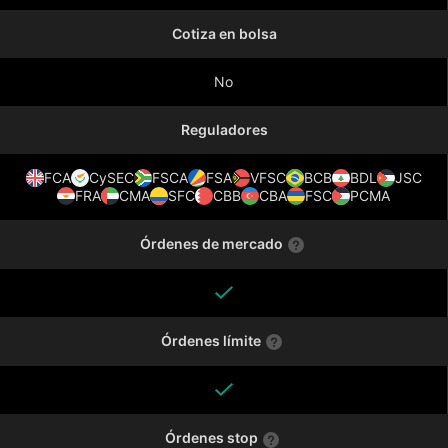
Cotiza en bolsa
No
Reguladores
FCA
CySEC
FSCA
FSA
VFSC
BCB
BDL
JSC
FRA
CMA
SFC
CBB
CBA
FSC
PCMA
Órdenes de mercado
Órdenes límite
Órdenes stop