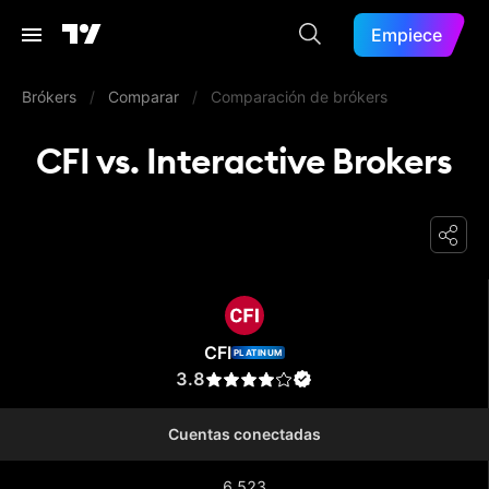
Empiece
Brókers
/
Comparar
/
Comparación de brókers
CFI vs. Interactive Brokers
CFI
CFI
PLATINUM
3.8
Cuentas conectadas
6.523