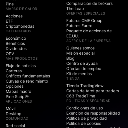
Comparación de brókers
Pine
The Leap
MAPAS DE CALOR
OFERTAS ESPECIALES
Acciones
Futuros CME Group
ETF
Futuros Eurex
Criptomonedas
Paquete de acciones de
CALENDARIOS
EE.UU.
Económico
ACERCA DE LA EMPRESA
Beneficios
Quiénes somos
Dividendos
Misión espacial
OPV
Blog
MÁS PRODUCTOS
Centro de ayuda
Flujo de noticias
Ofertas de empleo
Carteras
Kit de medios
Gráficos fundamentales
TIENDA
Curvas de rendimiento
Tienda TradingView
Opciones
Cartas de tarot para traders
Mapas macro
C63 TradeTime
Pine Script®
POLÍTICAS Y SEGURIDAD
APLICACIONES
Condiciones de uso
Móvil
Exención de responsabilidad
Desktop
Política de privacidad
COMUNIDAD
Política de cookies
Red social