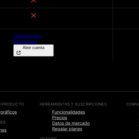
Obtenga más
información
Abrir cuenta
N PRODUCTO
HERRAMIENTAS Y SUSCRIPCIONES
COMU
gráficos
Funcionalidades
Precios
RES
Datos de mercado
Regalar planes
nes
TRADING