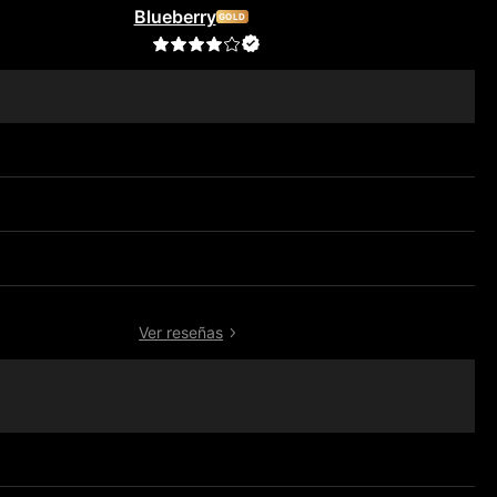
Blueberry
GOLD
4.3
6.413
Bueno
—
455
Ver reseñas
Forex, CFDs