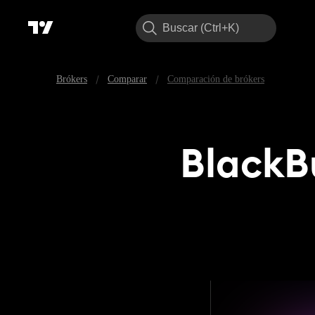
Buscar
/
/
Brókers
Comparar
Comparación de brókers
BlackBu
BlackBul