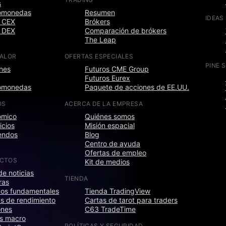
s
tomonedas
Resumen
IDEAS
 CEX
Brókers
 DEX
Comparación de brókers
The Leap
CALOR
OFERTAS ESPECIALES
PINE 
nes
Futuros CME Group
Futuros Eurex
tomonedas
Paquete de acciones de EE.UU.
OS
ACERCA DE LA EMPRESA
ómico
Quiénes somos
icios
Misión espacial
endos
Blog
Centro de ayuda
Ofertas de empleo
CTOS
Kit de medios
de noticias
TIENDA
ras
cos fundamentales
Tienda TradingView
s de rendimiento
Cartas de tarot para traders
ones
C63 TradeTime
s macro
POLÍTICAS Y SEGURIDAD