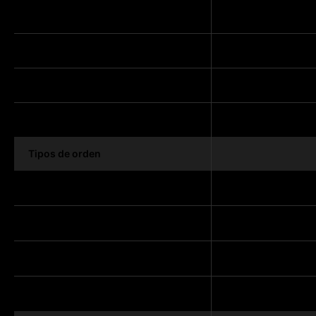
Fundada
Sede central
Cotiza en bolsa
Reguladores
Tipos de orden
Órdenes de mercado
Órdenes límite
Órdenes stop
Órdenes stop limitadas