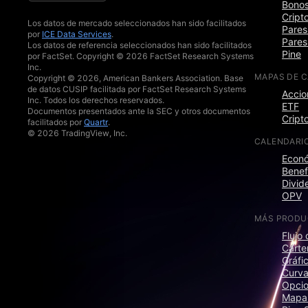
Bono
Crip
Los datos de mercado seleccionados han sido facilitados
Pares
por
ICE Data Services
.
Pares
Los datos de referencia seleccionados han sido facilitados
Pine
por FactSet. Copyright © 2026 FactSet Research Systems
Inc.
MAPAS DE 
Copyright © 2026, American Bankers Association. Base
de datos CUSIP facilitada por FactSet Research Systems
Accio
Inc. Todos los derechos reservados.
ETF
Documentos presentados ante la SEC y otros documentos
Crip
facilitados por
Quartr
.
© 2026 TradingView, Inc.
CALENDARI
Econ
Benef
Divid
OPV
MÁS PRODU
Flujo 
Carte
Gráfi
Curva
Opci
Mapa