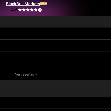
BlackBull Markets
GOLD
4.6
53.881
Excelente
—
5.007
Ver reseñas
Forex, CFDs