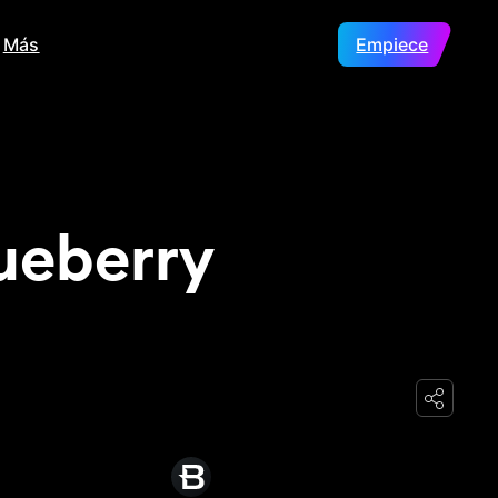
Más
ES
Empiece
lueberry