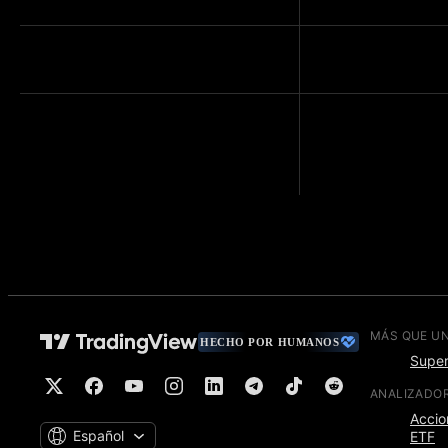
Trading libre de publicidad en el
gráfico para el plan básico
MÁS QUE U
HECHO POR HUMANOS
Super
ANALIZADO
Accio
Español
ETF