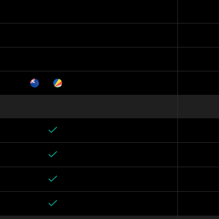
—
—
No
FMA
FSA