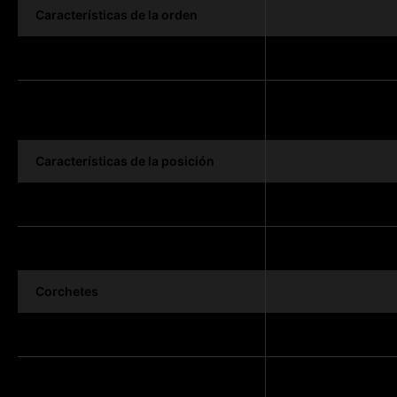
Características de la orden
Histórico de la orden
Histórico de ejecuciones en el
gráfico
Características de la posición
Cierre parcial de posiciones
Revertir posición
Corchetes
Corchetes de la orden
Modificación de los corchetes de la
orden