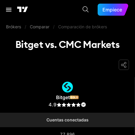
Empiece
Brókers
/
Comparar
/
Comparación de brókers
Bitget vs. CMC Markets
Bitget
Bitget
GOLD
4.9
Cuentas conectadas
77.896