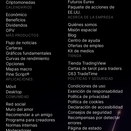
Futuros Eurex
Criptomonedas
Paquete de acciones de
CALENDARIOS
EE.UU.
Económico
ACERCA DE LA EMPRESA
Beneficios
Quiénes somos
Dividendos
Misión espacial
OPV
Blog
MÁS PRODUCTOS
Centro de ayuda
Flujo de noticias
Ofertas de empleo
Carteras
Kit de medios
Gráficos fundamentales
TIENDA
Curvas de rendimiento
Tienda TradingView
Opciones
Cartas de tarot para traders
Mapas macro
C63 TradeTime
Pine Script®
POLÍTICAS Y SEGURIDAD
APLICACIONES
Condiciones de uso
Móvil
Exención de responsabilidad
Desktop
Política de privacidad
COMUNIDAD
Política de cookies
Red social
Declaración de accesibilidad
Muro del amor
Consejos de seguridad
Recomendar a un amigo
Recompensas por detectar
Programa para creadores
errores
Normas internas
Página de estado
Moderadores