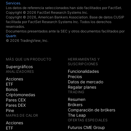
Services
.
Los datos de referencia seleccionados han sido facilitados por FactSet.
Copyright © 2026 FactSet Research Systems Inc.
Copyright © 2026, American Bankers Association. Base de datos CUSIP
facilitada por FactSet Research Systems Inc. Todos los derechos
reservados.
Documentos presentados ante la SEC y otros documentos facilitados por
Quartr
.
© 2026 TradingView, Inc.
MÁS QUE UN PRODUCTO
HERRAMIENTAS Y
SUSCRIPCIONES
Supergráficos
Funcionalidades
ANALIZADORES
Precios
Acciones
Datos de mercado
ETF
Regalar planes
Bonos
TRADING
Criptomonedas
Resumen
Pares CEX
Brókers
Pares DEX
Comparación de brókers
Pine
The Leap
MAPAS DE CALOR
OFERTAS ESPECIALES
Acciones
Futuros CME Group
ETF