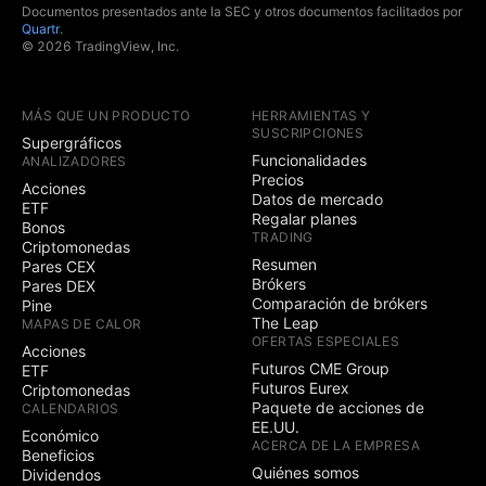
Documentos presentados ante la SEC y otros documentos facilitados por
Quartr
.
© 2026 TradingView, Inc.
MÁS QUE UN PRODUCTO
HERRAMIENTAS Y
SUSCRIPCIONES
Supergráficos
Funcionalidades
ANALIZADORES
Precios
Acciones
Datos de mercado
ETF
Regalar planes
Bonos
TRADING
Criptomonedas
Resumen
Pares CEX
Brókers
Pares DEX
Comparación de brókers
Pine
The Leap
MAPAS DE CALOR
OFERTAS ESPECIALES
Acciones
Futuros CME Group
ETF
Futuros Eurex
Criptomonedas
Paquete de acciones de
CALENDARIOS
EE.UU.
Económico
ACERCA DE LA EMPRESA
Beneficios
Quiénes somos
Dividendos