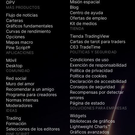
Misión espacial
OPV
Blog
MÁS PRODUCTOS
Centro de ayuda
Flujo de noticias
Ofertas de empleo
Carteras
Kit de medios
Gráficos fundamentales
TIENDA
Curvas de rendimiento
Tienda TradingView
Opciones
Cartas de tarot para traders
Mapas macro
C63 TradeTime
Pine Script®
POLÍTICAS Y SEGURIDAD
APLICACIONES
Condiciones de uso
Móvil
Exención de responsabilidad
Desktop
Política de privacidad
COMUNIDAD
Política de cookies
Red social
Declaración de accesibilidad
Muro del amor
Consejos de seguridad
Recomendar a un amigo
Recompensas por detectar
Programa para creadores
errores
Normas internas
Página de estado
Moderadores
SOLUCIONES PARA EMPRESAS
IDEAS
Widgets
Trading
Bibliotecas de gráficos
Formación
Lightweight Charts™
Selecciones de los editores
Gráficos avanzados
PINE SCRIPT