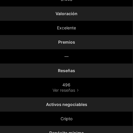
Valoración
Excelente
Premios
—
Reseñas
496
Ver reseñas
Activos negociables
Cripto
Depósito mínimo