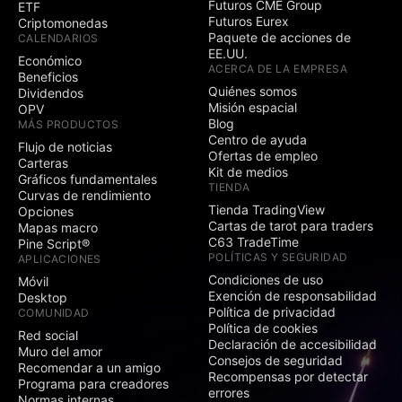
Futuros CME Group
ETF
Futuros Eurex
Criptomonedas
Paquete de acciones de
CALENDARIOS
EE.UU.
Económico
ACERCA DE LA EMPRESA
Beneficios
Quiénes somos
Dividendos
Misión espacial
OPV
Blog
MÁS PRODUCTOS
Centro de ayuda
Flujo de noticias
Ofertas de empleo
Carteras
Kit de medios
Gráficos fundamentales
TIENDA
Curvas de rendimiento
Tienda TradingView
Opciones
Cartas de tarot para traders
Mapas macro
C63 TradeTime
Pine Script®
POLÍTICAS Y SEGURIDAD
APLICACIONES
Condiciones de uso
Móvil
Exención de responsabilidad
Desktop
Política de privacidad
COMUNIDAD
Política de cookies
Red social
Declaración de accesibilidad
Muro del amor
Consejos de seguridad
Recomendar a un amigo
Recompensas por detectar
Programa para creadores
errores
Normas internas