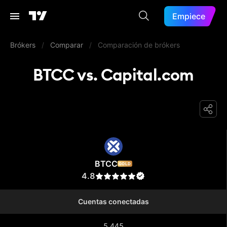
Empiece
Brókers
/
Comparar
/
Comparación de brókers
BTCC vs. Capital.com
BTCC
BTCC
GOLD
4.8
Cuentas conectadas
5.445