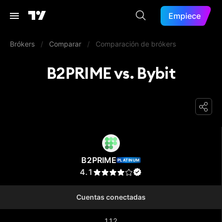
Empiece
Brókers
/
Comparar
/
Comparación de brókers
B2PRIME vs. Bybit
B2PRIME
B2PRIME
PLATINUM
4.1
Cuentas conectadas
112