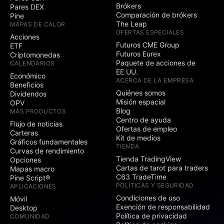
Brókers
Pares DEX
Comparación de brókers
Pine
The Leap
MAPAS DE CALOR
OFERTAS ESPECIALES
Acciones
Futuros CME Group
ETF
Futuros Eurex
Criptomonedas
Paquete de acciones de
CALENDARIOS
EE.UU.
Económico
ACERCA DE LA EMPRESA
Beneficios
Quiénes somos
Dividendos
Misión espacial
OPV
Blog
MÁS PRODUCTOS
Centro de ayuda
Flujo de noticias
Ofertas de empleo
Carteras
Kit de medios
Gráficos fundamentales
TIENDA
Curvas de rendimiento
Tienda TradingView
Opciones
Cartas de tarot para traders
Mapas macro
C63 TradeTime
Pine Script®
POLÍTICAS Y SEGURIDAD
APLICACIONES
Condiciones de uso
Móvil
Exención de responsabilidad
Desktop
Política de privacidad
COMUNIDAD