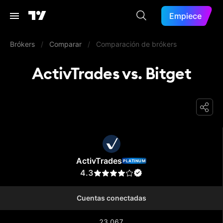
Empiece
Brókers
/
Comparar
/
Comparación de brókers
ActivTrades vs. Bitget
ActivTrades
ActivTrades
PLATINUM
4.3
Cuentas conectadas
23.067