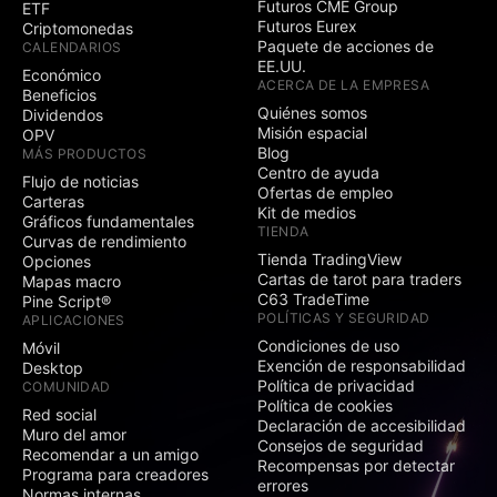
Futuros CME Group
ETF
Futuros Eurex
Criptomonedas
Paquete de acciones de
CALENDARIOS
EE.UU.
Económico
ACERCA DE LA EMPRESA
Beneficios
Quiénes somos
Dividendos
Misión espacial
OPV
Blog
MÁS PRODUCTOS
Centro de ayuda
Flujo de noticias
Ofertas de empleo
Carteras
Kit de medios
Gráficos fundamentales
TIENDA
Curvas de rendimiento
Tienda TradingView
Opciones
Cartas de tarot para traders
Mapas macro
C63 TradeTime
Pine Script®
POLÍTICAS Y SEGURIDAD
APLICACIONES
Condiciones de uso
Móvil
Exención de responsabilidad
Desktop
Política de privacidad
COMUNIDAD
Política de cookies
Red social
Declaración de accesibilidad
Muro del amor
Consejos de seguridad
Recomendar a un amigo
Recompensas por detectar
Programa para creadores
errores
Normas internas